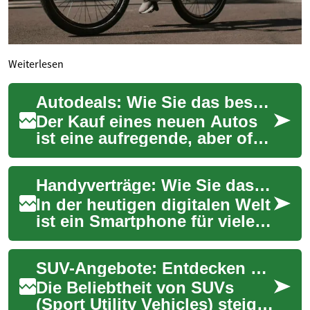
Weiterlesen
Autodeals: Wie Sie das beste Angebot für Ihr neues Fahrzeug finden
Der Kauf eines neuen Autos
ist eine aufregende, aber oft
auch herausfordernde
Erfahrung. Mit der Vielzahl an
Handyverträge: Wie Sie das beste Angebot für Ihr Smartphone finden
Optionen...
In der heutigen digitalen Welt
ist ein Smartphone für viele
Menschen unerlässlich. Ob
für die Arbeit,
SUV-Angebote: Entdecken Sie die besten Modelle und Deals
Kommunikation o...
Die Beliebtheit von SUVs
(Sport Utility Vehicles) steigt