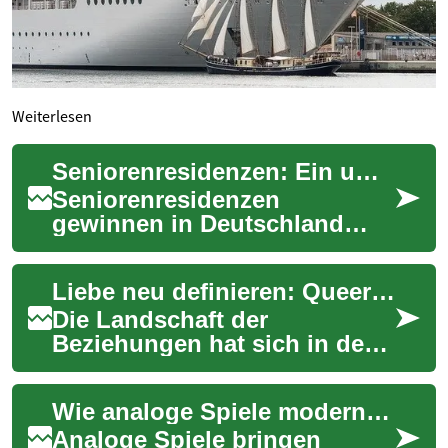
Weiterlesen
Seniorenresidenzen: Ein umfassender Leitfaden für den Ruhestand in Gemeinschaft
Seniorenresidenzen
gewinnen in Deutschland
zunehmend an Beliebtheit als
Wohnform für ältere
Liebe neu definieren: Queere Beziehungen heute
Menschen, die ihren Ruhes...
Die Landschaft der
Beziehungen hat sich in den
letzten Jahrzehnten erheblich
gewandelt, insbesondere für
Wie analoge Spiele moderne Spielabende neu gestalten
die LGBTQ+-G...
Analoge Spiele bringen