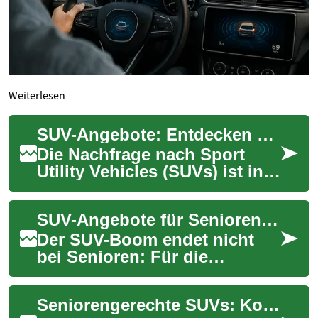
Weiterlesen
SUV-Angebote: Entdecken Sie die besten Deals für Ihren Traumwagen
Die Nachfrage nach Sport
Utility Vehicles (SUVs) ist in
den letzten Jahren stark
gestiegen. Diese vielseitigen
SUV-Angebote für Senioren: Sicher & komfortabel mobil
Fahrze...
Der SUV-Boom endet nicht
bei Senioren: Für die
Generation 60+ bieten SUVs
durch erhöhte Sitzposition,
Seniorengerechte SUVs: Komfort trifft Sicherheit
bequemen Ein- u...