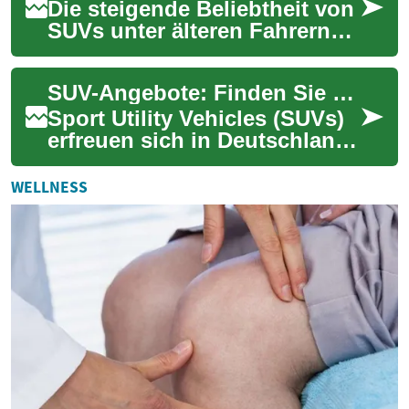
Die steigende Beliebtheit von
SUVs unter älteren Fahrern
ist kein Zufall. Diese
Fahrzeuge bieten eine
SUV-Angebote: Finden Sie das perfekte Fahrzeug für Ihre Bedürfnisse
optimale Kombin...
Sport Utility Vehicles (SUVs)
erfreuen sich in Deutschland
zunehmender Beliebtheit.
Diese vielseitigen Fahrzeuge
WELLNESS
biet...