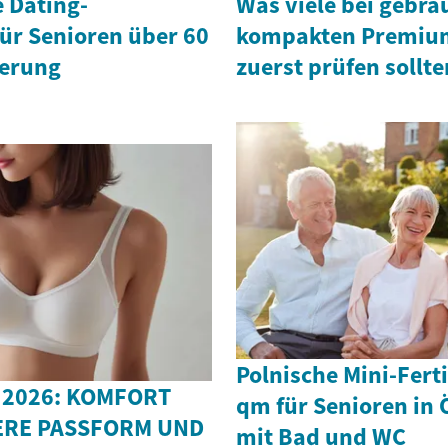
 Dating-
Was viele bei gebra
ür Senioren über 60
kompakten Premiu
ierung
zuerst prüfen sollte
Polnische Mini-Fert
 2026: KOMFORT
qm für Senioren in 
ERE PASSFORM UND
mit Bad und WC