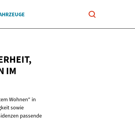
FAHRZEUGE
ERHEIT,
EN
IM
utem Wohnen“ in
gkeit sowie
esidenzen passende