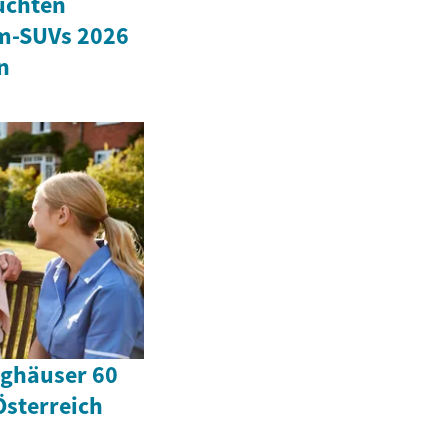
uchten
m-SUVs 2026
n
ighäuser 60
Österreich