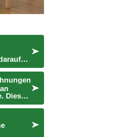
darauf
wohnungen
 an
. Dieser
ne