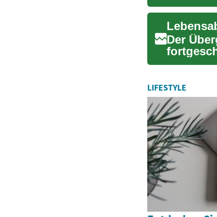
Lebensqua
Lebensab
Der Über
fortgesch
sich, wie
LIFESTYLE