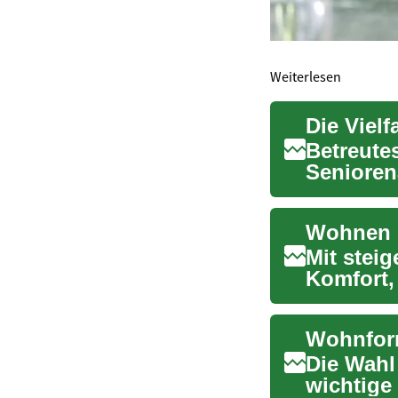
Weiterlesen
Die Viel
Betreute
Seniorena
abzielt, e
Wohnen i
Mit stei
Komfort,
ausführli
Wohnform
Die Wahl
wichtige