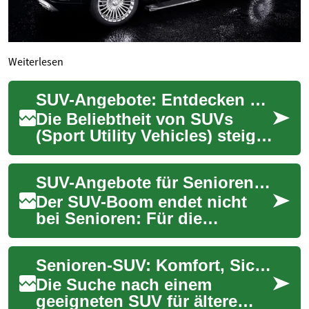
Weiterlesen
SUV-Angebote: Entdecken Sie die besten Modelle und Deals
Die Beliebtheit von SUVs
(Sport Utility Vehicles) steigt
stetig an, und es ist leicht zu
verstehen, warum. Diese
SUV-Angebote für Senioren: Sicher & komfortabel mobil
viel...
Der SUV-Boom endet nicht
bei Senioren: Für die
Generation 60+ bieten SUVs
durch erhöhte Sitzposition,
Senioren-SUV: Komfort, Sicherheit und einfacher Einstieg
bequemen Ein- u...
Die Suche nach einem
geeigneten SUV für ältere