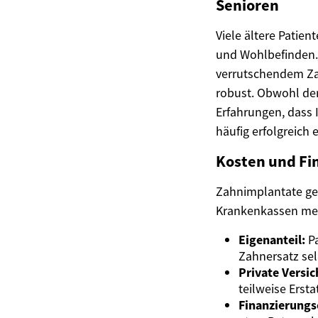
Senioren
Viele ältere Patie
und Wohlbefinden.
verrutschendem Zah
robust. Obwohl der
Erfahrungen, dass
häufig erfolgreich
Kosten und Fi
Zahnimplantate geh
Krankenkassen mei
Eigenanteil:
Pa
Zahnersatz sel
Private Versi
teilweise Erst
Finanzierungs