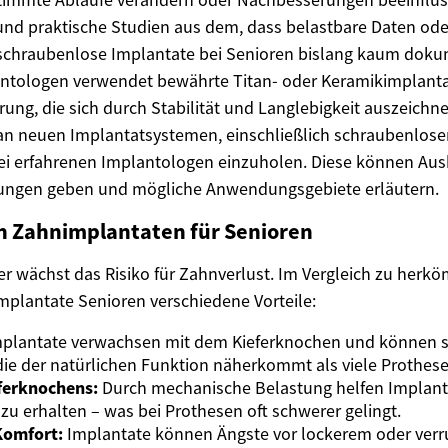
und praktische Studien aus dem, dass belastbare Daten ode
chraubenlose Implantate bei Senioren bislang kaum dokume
antologen verwendet bewährte Titan- oder Keramikimplanta
rung, die sich durch Stabilität und Langlebigkeit auszeichn
e an neuen Implantatsystemen, einschließlich schraubenloser
ei erfahrenen Implantologen einzuholen. Diese können Aus
ungen geben und mögliche Anwendungsgebiete erläutern.
 Zahnimplantaten für Senioren
er wächst das Risiko für Zahnverlust. Im Vergleich zu herk
mplantate Senioren verschiedene Vorteile:
plantate verwachsen mit dem Kieferknochen und können s
die der natürlichen Funktion näherkommt als viele Prothese
eferknochens:
Durch mechanische Belastung helfen Implant
zu erhalten – was bei Prothesen oft schwerer gelingt.
Komfort:
Implantate können Ängste vor lockerem oder ver