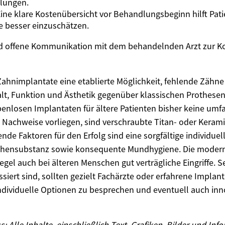
lungen.
ine klare Kostenübersicht vor Behandlungsbeginn hilft Pati
ge besser einzuschätzen.
nd offene Kommunikation mit dem behandelnden Arzt zur Ko
Zahnimplantate eine etablierte Möglichkeit, fehlende Zähne
Halt, Funktion und Ästhetik gegenüber klassischen Prothesen 
nlosen Implantaten für ältere Patienten bisher keine umf
 Nachweise vorliegen, sind verschraubte Titan- oder Keram
nde Faktoren für den Erfolg sind eine sorgfältige individuel
hensubstanz sowie konsequente Mundhygiene. Die modern
egel auch bei älteren Menschen gut verträgliche Eingriffe. S
siert sind, sollten gezielt Fachärzte oder erfahrene Implan
ndividuelle Optionen zu besprechen und eventuell auch in
 Alle Inhalte, einschließlich Text, Grafiken, Bilder und Inf