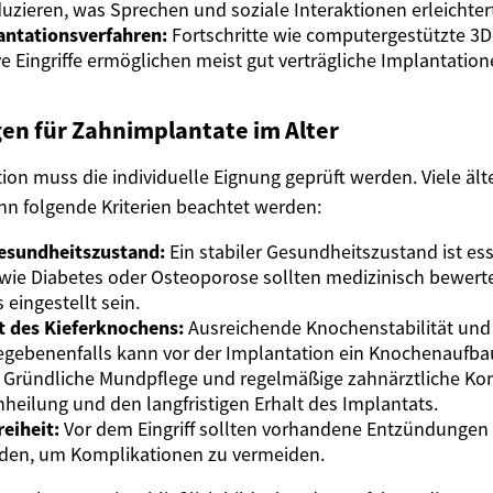
uzieren, was Sprechen und soziale Interaktionen erleichter
ntationsverfahren:
Fortschritte wie computergestützte 3
e Eingriffe ermöglichen meist gut verträgliche Implantation
en für Zahnimplantate im Alter
tion muss die individuelle Eignung geprüft werden. Viele äl
nn folgende Kriterien beachtet werden:
esundheitszustand:
Ein stabiler Gesundheitszustand ist ess
wie Diabetes oder Osteoporose sollten medizinisch bewert
 eingestellt sein.
t des Kieferknochens:
Ausreichende Knochenstabilität und
Gegebenenfalls kann vor der Implantation ein Knochenaufba
Gründliche Mundpflege und regelmäßige zahnärztliche Kont
inheilung und den langfristigen Erhalt des Implantats.
eiheit:
Vor dem Eingriff sollten vorhandene Entzündungen
den, um Komplikationen zu vermeiden.