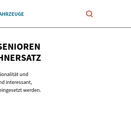
FAHRZEUGE
SENIOREN
HNERSATZ
onalität und
d interessant,
eingesetzt werden.