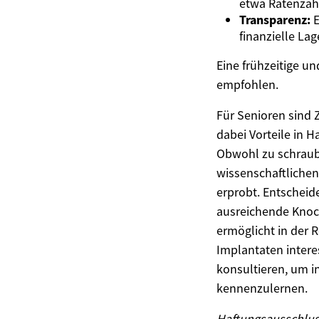
etwa Ratenzah
Transparenz:
E
finanzielle La
Eine frühzeitige u
empfohlen.
Für Senioren sind 
dabei Vorteile in 
Obwohl zu schraube
wissenschaftlichen
erprobt. Entscheide
ausreichende Knoc
ermöglicht in der R
Implantaten interes
konsultieren, um i
kennenzulernen.
Haftungsausschluss: