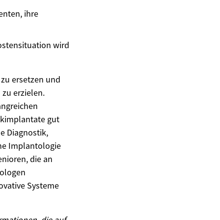
enten, ihre
stensituation wird
 zu ersetzen und
zu erzielen.
angreichen
ikimplantate gut
le Diagnostik,
e Implantologie
enioren, die an
tologen
novative Systeme
ormationen, die auf