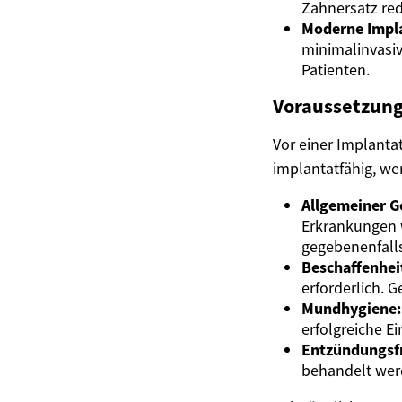
Zahnersatz red
Moderne Impla
minimalinvasiv
Patienten.
Voraussetzung
Vor einer Implanta
implantatfähig, we
Allgemeiner G
Erkrankungen 
gegebenenfalls
Beschaffenhei
erforderlich. 
Mundhygiene:
erfolgreiche E
Entzündungsfr
behandelt wer