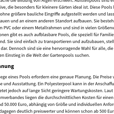
läche die Bildung von Algen erschwert. Aufstellpools sind e
ive, die besonders für kleinere Gärten ideal ist. Diese Pool
ohne größere bauliche Eingriffe aufgestellt werden und lass
auen und an einem anderen Standort aufbauen. Sie besteh
 PVC oder einem Metallrahmen und sind in vielen Größenva
nen gibt es auch aufblasbare Pools, die speziell für Familie
ind. Sie sind einfach zu transportieren und aufzubauen, stel
ar. Dennoch sind sie eine hervorragende Wahl für alle, die 
n Einstieg in die Welt der Gartenpools suchen.
anung
ege eines Pools erfordern eine genaue Planung. Die Preise va
e und Ausstattung. Ein Polyesterpool kann in der Anschaffu
ietet jedoch auf lange Sicht geringere Wartungskosten. Laut
verbandes liegen die durchschnittlichen Kosten für einen
d 50.000 Euro, abhängig von Größe und individuellen Anfo
 dagegen deutlich preiswerter und können schon ab 500 Eu