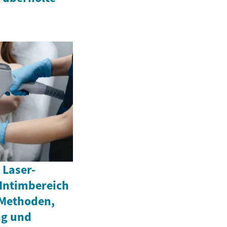
 Laser-
Intimbereich
 Methoden,
ng und