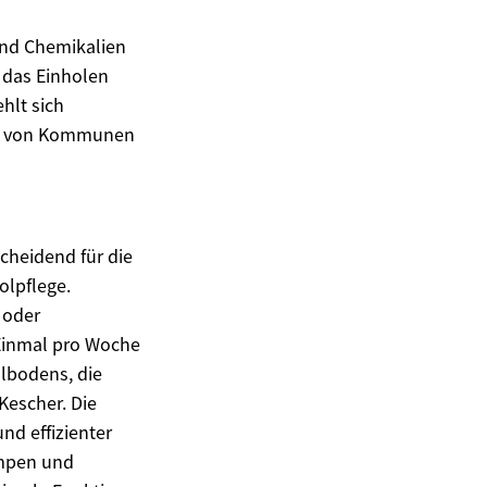
und Chemikalien
 das Einholen
hlt sich
ils von Kommunen
scheidend für die
olpflege.
 oder
 Einmal pro Woche
olbodens, die
Kescher. Die
nd effizienter
umpen und