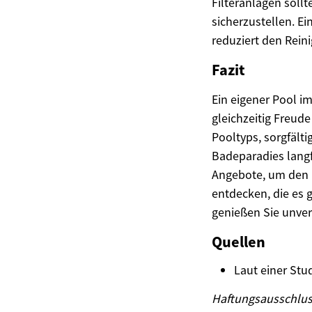
Filteranlagen soll
sicherzustellen. E
reduziert den Rein
Fazit
Ein eigener Pool i
gleichzeitig Freude
Pooltyps, sorgfält
Badeparadies langf
Angebote, um den p
entdecken, die es 
genießen Sie unver
Quellen
Laut einer St
Haftungsausschluss: