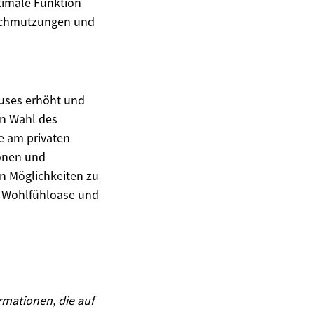
timale Funktion
erschmutzungen und
auses erhöht und
gen Wahl des
e am privaten
ionen und
en Möglichkeiten zu
he Wohlfühloase und
ormationen, die auf