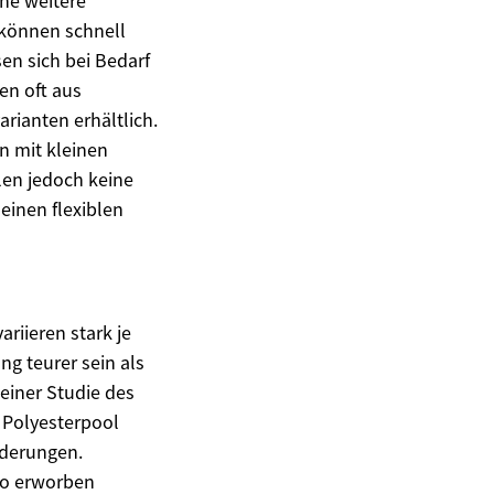
ine weitere
s können schnell
en sich bei Bedarf
en oft aus
rianten erhältlich.
n mit kleinen
len jedoch keine
einen flexiblen
riieren stark je
ng teurer sein als
 einer Studie des
 Polyesterpool
rderungen.
ro erworben