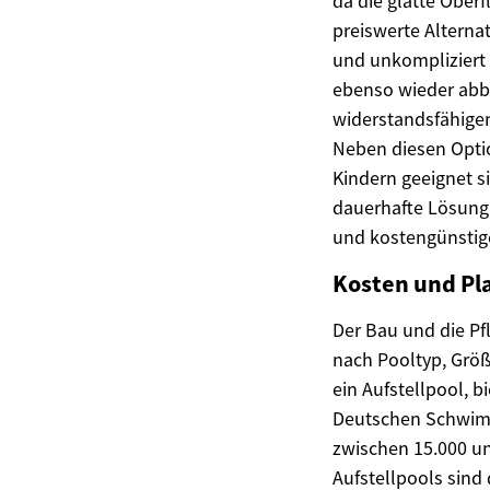
da die glatte Oberf
preiswerte Alternat
und unkompliziert 
ebenso wieder abb
widerstandsfähigem
Neben diesen Optio
Kindern geeignet s
dauerhafte Lösung d
und kostengünstige
Kosten und Pl
Der Bau und die Pfl
nach Pooltyp, Größ
ein Aufstellpool, b
Deutschen Schwimm
zwischen 15.000 un
Aufstellpools sind