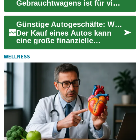
Gebrauchtwagens ist für viele
Budgetbewusste eine
attraktive Möglichkeit, mobil
Günstige Autogeschäfte: Wie Sie das beste Angebot finden
zu bleiben und dabei e...
Der Kauf eines Autos kann
eine große finanzielle
Investition sein. Viele
Menschen suchen daher nach
WELLNESS
günstigen Autoges...