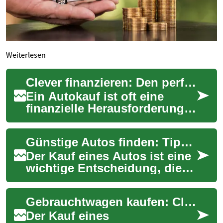
Weiterlesen
Clever finanzieren: Den perfekten Autokredit entdecken
Ein Autokauf ist oft eine
finanzielle Herausforderung.
Ob Neuwagen oder
Gebrauchter - die richtige
Günstige Autos finden: Tipps für den cleveren Autokauf
Finanzierung kann ...
Der Kauf eines Autos ist eine
wichtige Entscheidung, die
oft mit erheblichen Kosten
verbunden ist. Viele
Gebrauchtwagen kaufen: Clever sparen, sicher mobil
Menschen suc...
Der Kauf eines