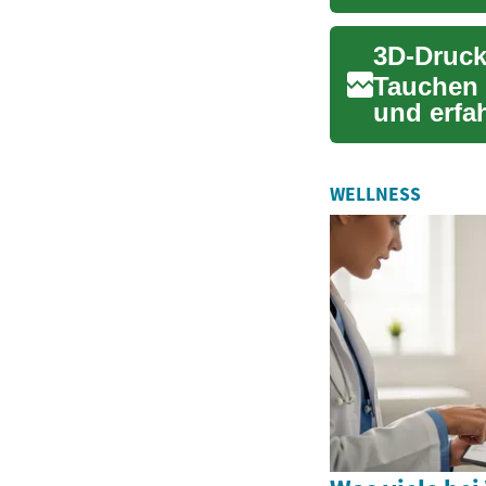
viel...
3D-Druck
Tauchen 
und erfa
die Fer...
WELLNESS