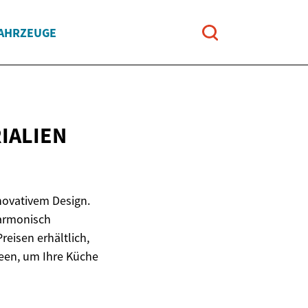
FAHRZEUGE
E
IALIEN
novativem Design.
harmonisch
reisen erhältlich,
deen, um Ihre Küche