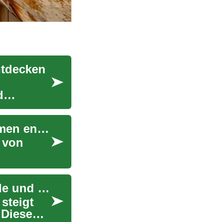
ntdecken
d
Vom Zweckbau zum Traumhaus: Neue Wohnformen entdecken
 von
SUV-Angebote: Entdecken Sie die besten Modelle und Deals
 steigt
 Diese