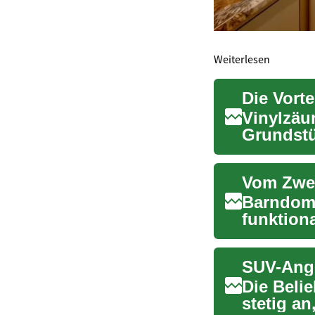
Weiterlesen
Die Vort
Vinylzäun
Grundstü
ästhetis
Barndomi
funktio
Wohnkomf
Die Belie
stetig an