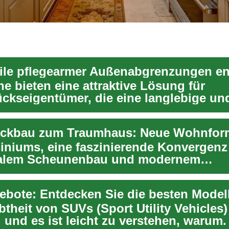
eile pflegearmer Außenabgrenzungen e
e bieten eine attraktive Lösung für
ckseigentümer, die eine langlebige un
ch ansprechende A...
niums, eine faszinierende Konvergenz
nalem Scheunenbau und modernem
ort, haben sich in den...
btheit von SUVs (Sport Utility Vehicles)
, und es ist leicht zu verstehen, warum.