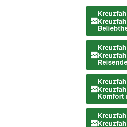
Kreuzfah
Beliebth
und Aben
Kreuzfah
Reisende
Urlaubs b
Kreuzfah
Kreuzfah
Komfort 
möchten. 
Kreuzfah