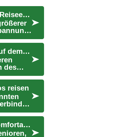
Kreuzfahrten für Senioren: Ein unvergessliches Reiseerlebnis
größerer
spannung
Kreuzfahrten für Senioren: Entspannte Reisen auf dem Wasser
eren
m des
os reisen
annten
verbinden
Kreuzfahrten für Senioren: Sicher, entspannt, komfortabel
enioren,