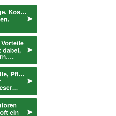
Hörgeräte-Ratgeber für Senioren: Auswahl, Pflege, Kosten
ren.
Vorteile
 dabei,
rn.
Moderne Hörgeräte im Überblick: Technik, Modelle, Pflege
r
eser
nioren
ft ein