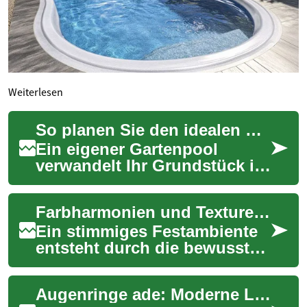
Weiterlesen
So planen Sie den idealen Gartenpool – Schritt für Schritt
Ein eigener Gartenpool
verwandelt Ihr Grundstück in
eine persönliche
Wohlfühloase und sorgt an
Farbharmonien und Texturen: wie Sie ein stimmiges Festambiente schaffen
heißen Tagen für erfri...
Ein stimmiges Festambiente
entsteht durch die bewusste
Abstimmung von Farben,
Materialien und Licht. Mit
Augenringe ade: Moderne Lösungen für frische Blicke
klaren Farbh...