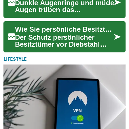
Dunkle Augenringe und müde
Augen trüben das
Erscheinungsbild – doch es
gibt viele wirksame Methoden
Wie Sie persönliche Besitztümer wirksam vor unerwünschtem Zugriff sichern
dagegen. Von gezi...
Der Schutz persönlicher
Besitztümer vor Diebstahl
und unbefugtem Zugriff ist
ein grundlegendes Anliegen
LIFESTYLE
für viele Men...