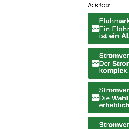
Weiterlesen
Ein Flohm
ist ein 
Ob Sie ..
Der Strom
komplex.
Herausfor
Die Wahl
erheblic
ökologisc
Stromver