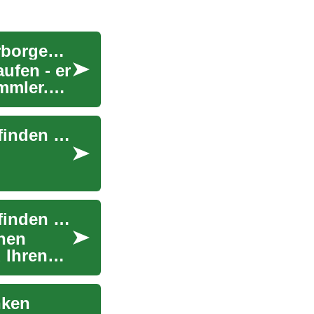
Flohmarkt-Schnäppchenjagd: Entdecken Sie verborgene Schätze und sparen Sie Geld
ufen - er
mmler.
Stromversorger: Wie Sie den richtigen Anbieter finden und Geld sparen
Stromversorger: Wie Sie den richtigen Anbieter finden und Geld sparen
inen
 Ihren
nken