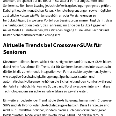
anbieten, die speziell auf die Bedürfnisse älterer Fahrer abgestimmt sind.
Senioren sollten beim Leasing jedoch die Vertragsbedingungen genau prüfen.
Dabei gilt es, die monatlichen Raten, Kilometerbegrenzungen sowie mögliche
zusätzliche Kosten wie Wartungsgebühren oder Versicherungen zu
berücksichtigen. Ein weiterer Vorteil von Leasingprogrammen liegt darin, dass
sie häufig die Option bieten, das Fahrzeug am Ende der Laufzeit gegen ein
neues Modell auszutauschen, was stets den Zugang zu neuester Technik und
besten Sicherheitsmerkmalen ermöglicht.
Aktuelle Trends bei Crossover-SUVs für
Senioren
Die Automobilbranche entwickelt sich stetig weiter, und Crossover-SUVs bilden
dabei keine Ausnahme. Ein Trend, der für Senioren besonders interessant sein
dürfte, ist die zunehmende Integration von Fahrerassistenzsystemen. Systeme
wie adaptive Geschwindigkeitsregelung, Spurhalteassistenten und
automatisches Notbremsen erhöhen die Sicherheit und den Komfort während
der Fahrt erheblich. Marken wie Subaru und Ford investieren intensiv in diese
Technologien, um ein sicheres Fahrerlebnis zu gewährleisten.
Ein weiterer bedeutender Trend ist die Elektrifizierung. Immer mehr Crossover-
SUVs sind als Hybrid- oder Elektrofahrzeuge erhältlich. Diese Fahrzeuge sind
nicht nur umweltfreundlicher, sondern bieten auch den Vorteil niedrigerer
Betriebskosten. Modelle wie der Toyota RAV4 Hybrid und der Kia Niro EV