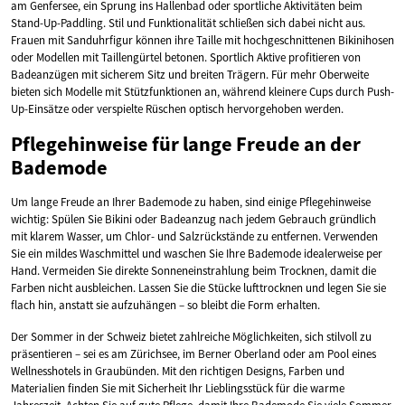
am Genfersee, ein Sprung ins Hallenbad oder sportliche Aktivitäten beim
Stand-Up-Paddling. Stil und Funktionalität schließen sich dabei nicht aus.
Frauen mit Sanduhrfigur können ihre Taille mit hochgeschnittenen Bikinihosen
oder Modellen mit Taillengürtel betonen. Sportlich Aktive profitieren von
Badeanzügen mit sicherem Sitz und breiten Trägern. Für mehr Oberweite
bieten sich Modelle mit Stützfunktionen an, während kleinere Cups durch Push-
Up-Einsätze oder verspielte Rüschen optisch hervorgehoben werden.
Pflegehinweise für lange Freude an der
Bademode
Um lange Freude an Ihrer Bademode zu haben, sind einige Pflegehinweise
wichtig: Spülen Sie Bikini oder Badeanzug nach jedem Gebrauch gründlich
mit klarem Wasser, um Chlor- und Salzrückstände zu entfernen. Verwenden
Sie ein mildes Waschmittel und waschen Sie Ihre Bademode idealerweise per
Hand. Vermeiden Sie direkte Sonneneinstrahlung beim Trocknen, damit die
Farben nicht ausbleichen. Lassen Sie die Stücke lufttrocknen und legen Sie sie
flach hin, anstatt sie aufzuhängen – so bleibt die Form erhalten.
Der Sommer in der Schweiz bietet zahlreiche Möglichkeiten, sich stilvoll zu
präsentieren – sei es am Zürichsee, im Berner Oberland oder am Pool eines
Wellnesshotels in Graubünden. Mit den richtigen Designs, Farben und
Materialien finden Sie mit Sicherheit Ihr Lieblingsstück für die warme