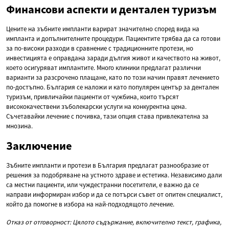
Финансови аспекти и дентален туризъм
Цените на зъбните импланти варират значително според вида на
импланта и допълнителните процедури. Пациентите трябва да са готови
за по-високи разходи в сравнение с традиционните протези, но
инвестицията е оправдана заради дългия живот и качеството на живот,
което осигуряват имплантите. Много клиники предлагат различни
варианти за разсрочено плащане, като по този начин правят лечението
по-достъпно. България се наложи и като популярен център за дентален
туризъм, привличайки пациенти от чужбина, които търсят
висококачествени зъболекарски услуги на конкурентна цена.
Съчетавайки лечение с почивка, тази опция става привлекателна за
мнозина.
Заключение
Зъбните импланти и протези в България предлагат разнообразие от
решения за подобряване на устното здраве и естетика. Независимо дали
са местни пациенти, или чуждестранни посетители, е важно да се
направи информиран избор и да се потърси съвет от опитен специалист,
който да помогне в избора на най-подходящото лечение.
Отказ от отговорност: Цялото съдържание, включително текст, графика,