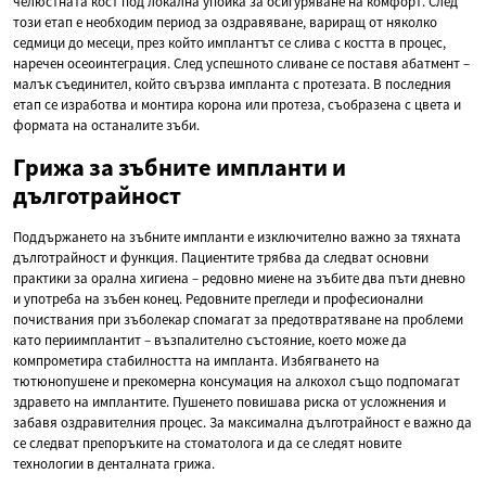
челюстната кост под локална упойка за осигуряване на комфорт. След
този етап е необходим период за оздравяване, вариращ от няколко
седмици до месеци, през който имплантът се слива с костта в процес,
наречен осеоинтеграция. След успешното сливане се поставя абатмент –
малък съединител, който свързва импланта с протезата. В последния
етап се изработва и монтира корона или протеза, съобразена с цвета и
формата на останалите зъби.
Грижа за зъбните импланти и
дълготрайност
Поддържането на зъбните импланти е изключително важно за тяхната
дълготрайност и функция. Пациентите трябва да следват основни
практики за орална хигиена – редовно миене на зъбите два пъти дневно
и употреба на зъбен конец. Редовните прегледи и професионални
почиствания при зъболекар спомагат за предотвратяване на проблеми
като периимплантит – възпалително състояние, което може да
компрометира стабилността на импланта. Избягването на
тютюнопушене и прекомерна консумация на алкохол също подпомагат
здравето на имплантите. Пушенето повишава риска от усложнения и
забавя оздравителния процес. За максимална дълготрайност е важно да
се следват препоръките на стоматолога и да се следят новите
технологии в денталната грижа.