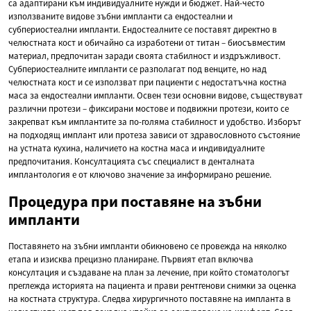
са адаптирани към индивидуалните нужди и бюджет. Най-често
използваните видове зъбни импланти са ендостеални и
субпериостеални импланти. Ендостеалните се поставят директно в
челюстната кост и обичайно са изработени от титан – биосъвместим
материал, предпочитан заради своята стабилност и издръжливост.
Субпериостеалните импланти се разполагат под венците, но над
челюстната кост и се използват при пациенти с недостатъчна костна
маса за ендостеални импланти. Освен тези основни видове, съществуват
различни протези – фиксирани мостове и подвижни протези, които се
закрепват към имплантите за по-голяма стабилност и удобство. Изборът
на подходящ имплант или протеза зависи от здравословното състояние
на устната кухина, наличието на костна маса и индивидуалните
предпочитания. Консултацията със специалист в денталната
имплантология е от ключово значение за информирано решение.
Процедура при поставяне на зъбни
импланти
Поставянето на зъбни импланти обикновено се провежда на няколко
етапа и изисква прецизно планиране. Първият етап включва
консултация и създаване на план за лечение, при който стоматологът
преглежда историята на пациента и прави рентгенови снимки за оценка
на костната структура. Следва хирургичното поставяне на импланта в